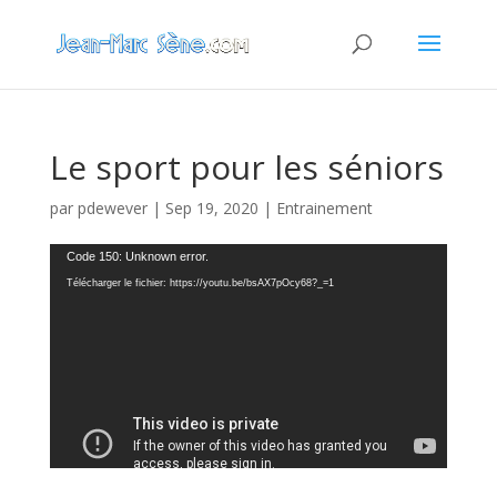
Le sport pour les séniors
par
pdewever
|
Sep 19, 2020
|
Entrainement
Lecteur
Code 150: Unknown error.
vidéo
Télécharger le fichier: https://youtu.be/bsAX7pOcy68?_=1