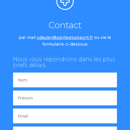
Contact
par mail
cdauler@santeplussport.fr
ou via le
formulaire ci-dessous
Nous vous répondrons dans les plus
brefs délais.